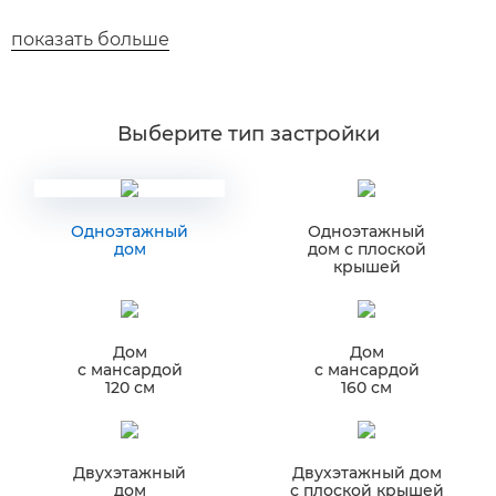
Щебеночное основание цокольной балки
показать больше
Устройство цокольной балки
Обмазочная гидроизоляция цокольной балки
Выберите тип застройки
Обратная отсыпка с планировкой
Щебеночное основание черного пола с уплотнением
Одноэтажный
Одноэтажный
дом
дом
с плоской
крышей
Устройство выводов канализации и водопровода
Устройство черного пола
Дом
Дом
Кладка стен из блока 32*40*20 1 этажа
с мансардой
с мансардой
120 см
160 см
Кладка стен из блока 12*40*20 1 этажа
Бетонирование колонн и перемычек 1 эт
Двухэтажный
Двухэтажный дом
дом
с плоской крышей