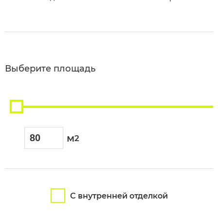
Бетонирование плиты перекрытия 1 этажа
Кладка стен из блока 32*40*20 2 этажа
Кладка стен из блока 12*40*20 2 этажа
Выберите площадь
Бетонирование колонн и перемычек 2 эт
Бетонирование плиты перекрытия 2 этажа
Бетонирование лестницы
Бетонирование крылец и ступеней
м
2
Устройство вентиляции
Устройство кровли и металлочерепицы
С внутренней отделкой
Утепление фасада пенопластом с отделкой